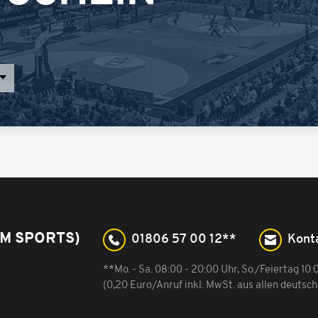
M SPORTS)
01806 57 00 12**
Kont
**Mo. - Sa. 08:00 - 20:00 Uhr, So./Feiertag 10:
(0,20 Euro/Anruf inkl. MwSt. aus allen deutsc