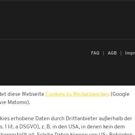
FAQ
AGB
Imp
det diese Webseite
Cookies zu Werbezwecken
(Google
owie Matomo).
okies erhobene Daten durch Drittanbieter außerhalb der
. 1 lit. a DSGVO), z. B. in den USA, in denen kein dem