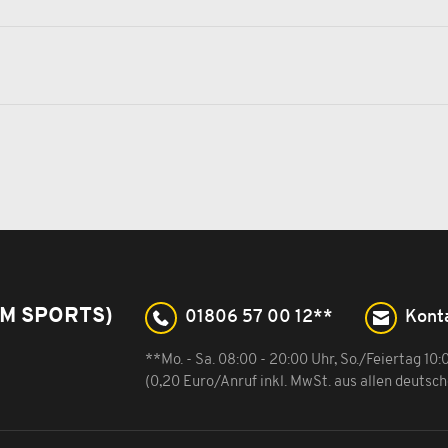
M SPORTS)
01806 57 00 12**
Kont
**Mo. - Sa. 08:00 - 20:00 Uhr, So./Feiertag 10:
(0,20 Euro/Anruf inkl. MwSt. aus allen deutsc