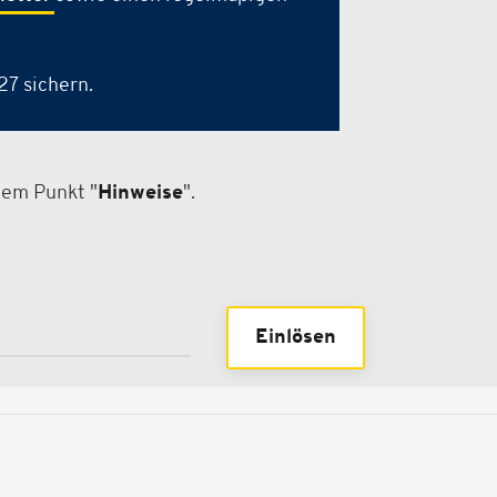
7 sichern.
dem Punkt "
Hinweise
".
Einlösen