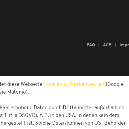
FAQ
AGB
Imp
det diese Webseite
Cookies zu Werbezwecken
(Google
owie Matomo).
okies erhobene Daten durch Drittanbieter außerhalb der
. 1 lit. a DSGVO), z. B. in den USA, in denen kein dem
ergestellt ist. Solche Daten können von US- Behörden