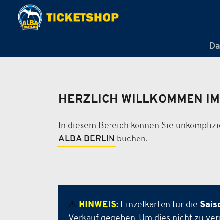
Da
HERZLICH WILLKOMMEN IM
In diesem Bereich können Sie unkomplizi
ALBA BERLIN
buchen.
⚠️
HINWEIS:
Einzelkarten für die
Sais
Verkauf gegeben. Um dies nicht zu ver