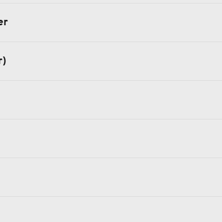
er
r)