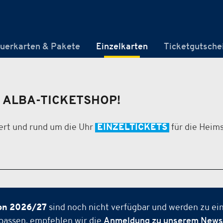
uerkarten & Pakete
Einzelkarten
Ticketgutsche
 ALBA-TICKETSHOP!
ert und rund um die Uhr
EINZELTICKETS
für die Heim
on 2026/27
sind noch nicht verfügbar und werden zu ei
passen, empfehlen wir die
Anmeldung zu unserem Newsl