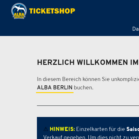
Da
HERZLICH WILLKOMMEN IM
In diesem Bereich können Sie unkomplizi
ALBA BERLIN
buchen.
⚠️
HINWEIS:
Einzelkarten für die
Sais
Verkauf gegeben. Um dies nicht zu ver