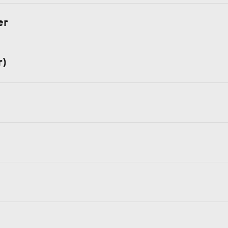
er
r)