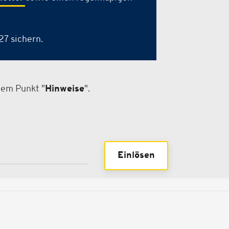
7 sichern.
dem Punkt "
Hinweise
".
Einlösen