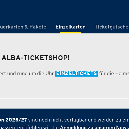
uerkarten & Pakete
Einzelkarten
Ticketgutsche
 ALBA-TICKETSHOP!
ert und rund um die Uhr
EINZELTICKETS
für die Heim
on 2026/27
sind noch nicht verfügbar und werden zu ei
passen, empfehlen wir die
Anmeldung zu unserem Newsl