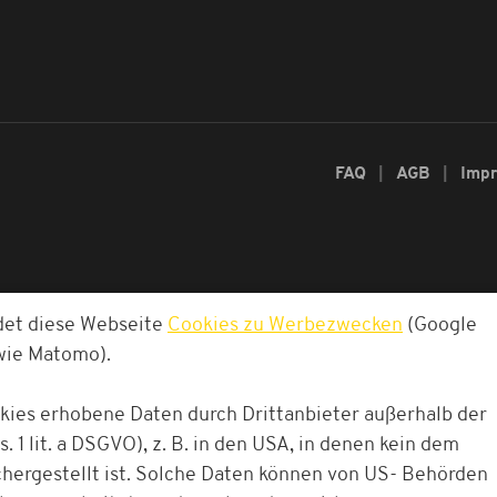
FAQ
AGB
Imp
det diese Webseite
Cookies zu Werbezwecken
(Google
owie Matomo).
okies erhobene Daten durch Drittanbieter außerhalb der
. 1 lit. a DSGVO), z. B. in den USA, in denen kein dem
ergestellt ist. Solche Daten können von US- Behörden