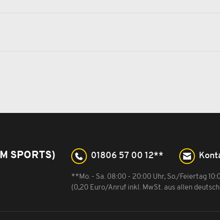
M SPORTS)
01806 57 00 12**
Kont
**Mo. - Sa. 08:00 - 20:00 Uhr, So./Feiertag 10:
(0,20 Euro/Anruf inkl. MwSt. aus allen deutsc