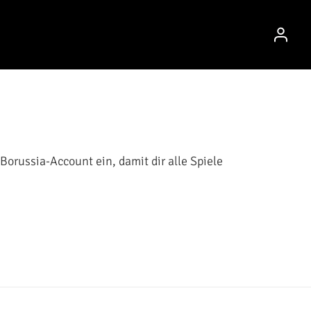
Borussia-Account ein, damit dir alle Spiele