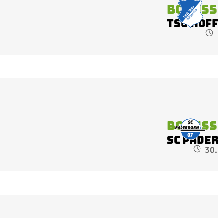
Boruss
TSG Hof
Boruss
SC Pade
30.