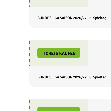
BUNDESLIGA SAISON 2026/27
6. Spieltag
TICKETS KAUFEN
BUNDESLIGA SAISON 2026/27
8. Spieltag