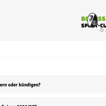
Boruss
Sport-C
ern oder kündigen?