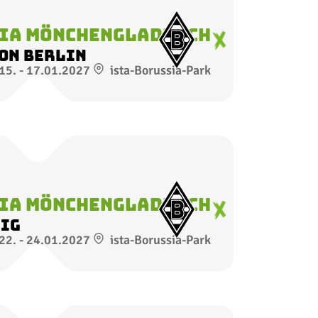
ia Mönchengladbach
ion Berlin
15. - 17.01.2027
ista-Borussia-Park
ia Mönchengladbach
zig
22. - 24.01.2027
ista-Borussia-Park