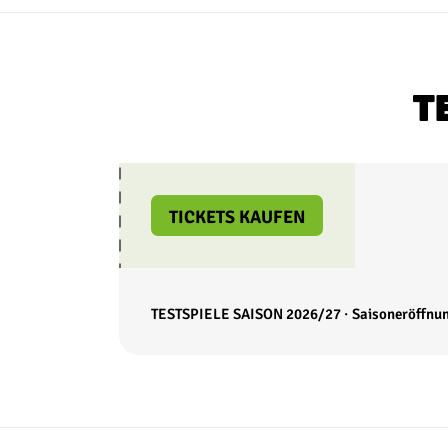
T
TICKETS KAUFEN
TESTSPIELE SAISON 2026/27
Saisoneröffnu