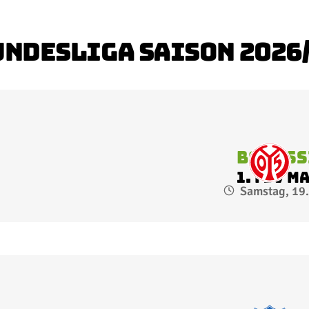
NDESLIGA SAISON 2026
Boruss
1. FSV M
Samstag, 19