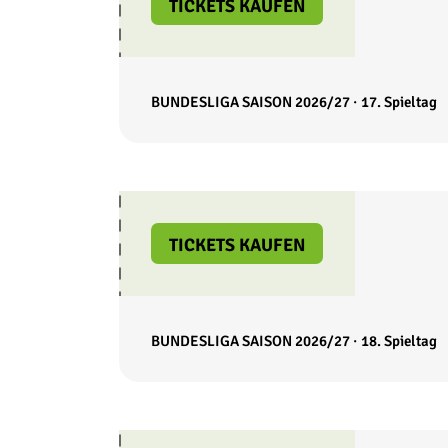
TICKETS KAUFEN
BUNDESLIGA SAISON 2026/27
17. Spieltag
TICKETS KAUFEN
BUNDESLIGA SAISON 2026/27
18. Spieltag