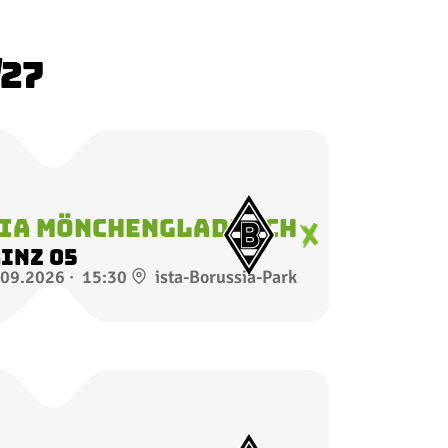
/27
ia Mönchengladbach
ainz 05
15:30
.09.2026
ista-Borussia-Park