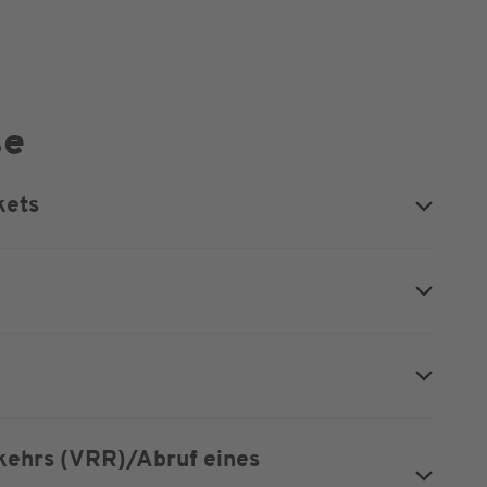
se
kets
kehrs (VRR)/Abruf eines