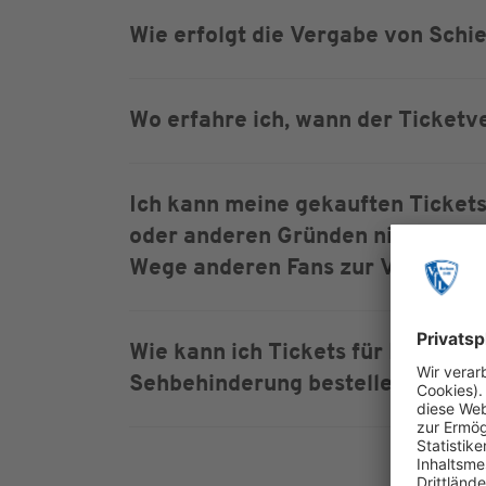
Wie erfolgt die Vergabe von Schi
Wo erfahre ich, wann der Ticketve
Ich kann meine gekauften Tickets
oder anderen Gründen nicht nutze
Wege anderen Fans zur Verfügung
Wie kann ich Tickets für Rollstu
Sehbehinderung bestellen?