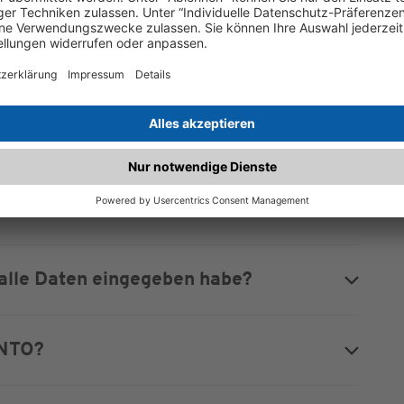
 den Ticketonlineshop?
ummer angeben?
h im Warenkorb?
 alle Daten eingegeben habe?
ONTO?