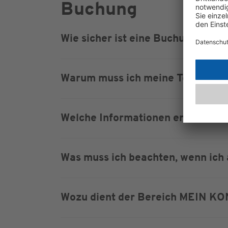
Buchung
Wie sicher ist eine Buchung über
Warum muss ich meine Telefonn
Welche Informationen erhalte ic
Was muss ich beachten, wenn ich
Wozu dient der Bereich MEIN K