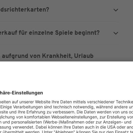
edsrichterkarten?
rkauf für einzelne Spiele beginnt?
 aufgrund von Krankheit, Urlaub
n. Wie kann ich diese auf legalem
 stellen?
hlfahrer und/oder Menschen mit