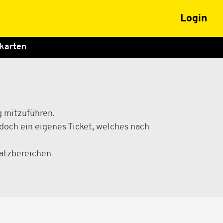
Login
karten
g mitzuführen.
edoch ein eigenes Ticket, welches nach
latzbereichen