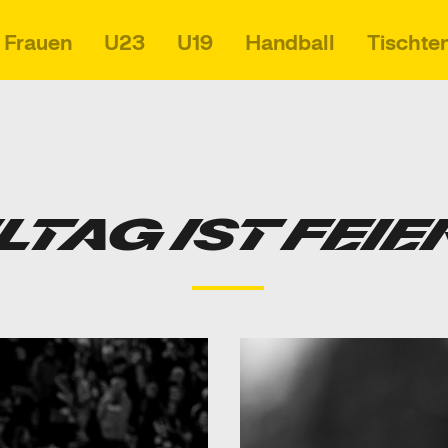
Frauen
U23
U19
Handball
Tischte
LTAG IST FEI