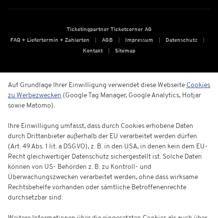
Ticketingpartner Ticketcorner AG
FAQ + Liefertermin + Zahlarten
AGB
Impressum
Datenschutz
Kontakt
Sitemap
Auf Grundlage Ihrer Einwilligung verwendet diese Webseite
Cookies
zu Werbezwecken
(Google Tag Manager, Google Analytics, Hotjar
sowie Matomo).
Ihre Einwilligung umfasst, dass durch Cookies erhobene Daten
durch Drittanbieter außerhalb der EU verarbeitet werden dürfen
(Art. 49 Abs. 1 lit. a DSGVO), z. B. in den USA, in denen kein dem EU-
Recht gleichwertiger Datenschutz sichergestellt ist. Solche Daten
können von US- Behörden z. B. zu Kontroll- und
Überwachungszwecken verarbeitet werden, ohne dass wirksame
Rechtsbehelfe vorhanden oder sämtliche Betroffenenrechte
durchsetzbar sind.