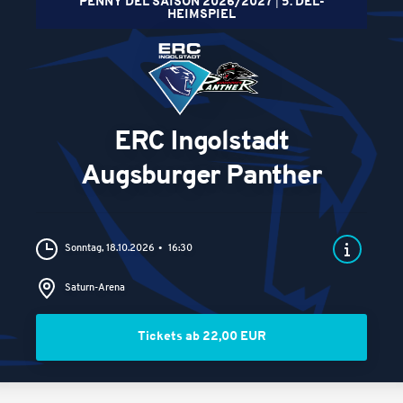
PENNY DEL SAISON 2026/2027
5. DEL-
HEIMSPIEL
ERC Ingolstadt
Augsburger Panther
Sonntag, 18.10.2026
16:30
Saturn-Arena
Tickets ab 22,00 EUR