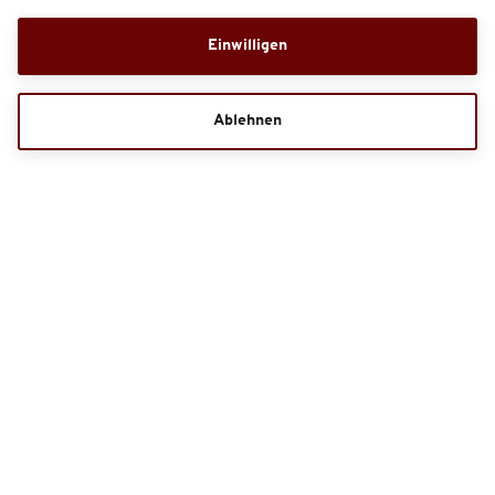
Einwilligen
Ablehnen
Gutscheine
Bestell-Hotline
+49 1806 515305
Kontaktformular
Mo. - Sa. 08:00 - 20:00 Uhr, So./Feiertag 10:00 - 20:00 Uhr (0,20 Euro/Anruf inkl.
MwSt. aus allen Netzen)