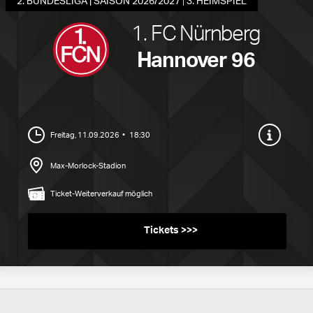
2. BUNDESLIGA | SAISON 2026/2027
3. HEIMSPIEL
1. FC Nürnberg
Hannover 96
Freitag, 11.09.2026
18:30
Max-Morlock-Stadion
Ticket-Weiterverkauf möglich
Tickets ab 16,00 EUR