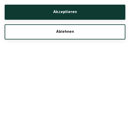
Akzeptieren
Ablehnen
Informationen & Spielplan
Bestell-Hotline
040 55 55 5 88 50
Kontaktformular
Mo. - Sa. 08:00 - 20:00 Uhr, So./Feiertag 10:00 - 20:00 Uhr (0,20 Euro/Anruf inkl.
MwSt. aus allen Netzen)