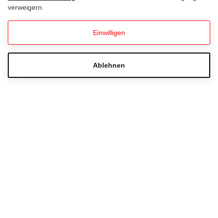
verweigern.
Einwilligen
LaVita IBU Biathlon Weltcup
Hochfilzen 2026
Ablehnen
Hast du Fragen zur Ticketbestellung?
Häufig gestellte Fragen
+43 51233 501780
Schreib uns