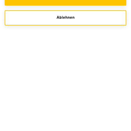
Ablehnen
GUTSCHEINE
Bestell-Hotline
01806 99 11 82 **
Kontaktformular
**Mo. - Sa. 08:00 - 20:00 Uhr, So./Feiertag 10:00 - 20:00 Uhr (0,20 Euro/Anruf inkl.
MwSt. aus allen deutschen Netzen)