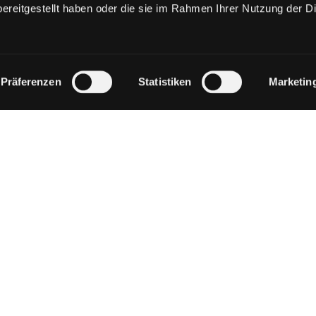
ereitgestellt haben oder die sie im Rahmen Ihrer Nutzung der D
Einzelkarten
Präferenzen
Statistiken
Marketin
01806 57 00 40**
Konta
**Mo. - Sa. 08:00 - 20:00 Uhr, So./Feiertag 
aus allen deutschen Netzen)