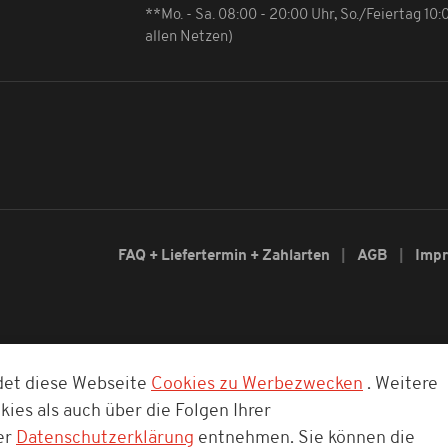
**Mo. - Sa. 08:00 - 20:00 Uhr, So./Feiertag 10
allen Netzen)
FAQ + Liefertermin + Zahlarten
AGB
Imp
det diese Webseite
Cookies zu Werbezwecken
. Weitere
ies als auch über die Folgen Ihrer
er
Datenschutzerklärung
entnehmen. Sie können die