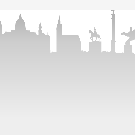
01806 99 11 55**
Kontak
**Mo. - Sa. 08:00 - 20:00 Uhr, So./Feiertag 10
allen deutschen Netzen)