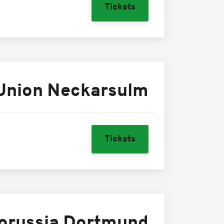
Tickets
Union Neckarsulm
Tickets
orussia Dortmund