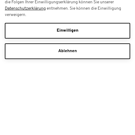
die Folgen Ihrer Einwilligungserklärung können Sie unserer
Datenschutzerklärung
entnehmen. Sie können die Einwilligung
verweigern.
Einwilligen
Ablehnen
Groupsales
Bestell-Hotline
01806 - 99 22 01**
Kontaktformular
**Mo. - Sa. 08:00 - 20:00 Uhr, So./Feiertag 10:00 - 20:00 Uhr (0,20 Euro/Anruf inkl.
MwSt. aus allen deutschen Netzen)