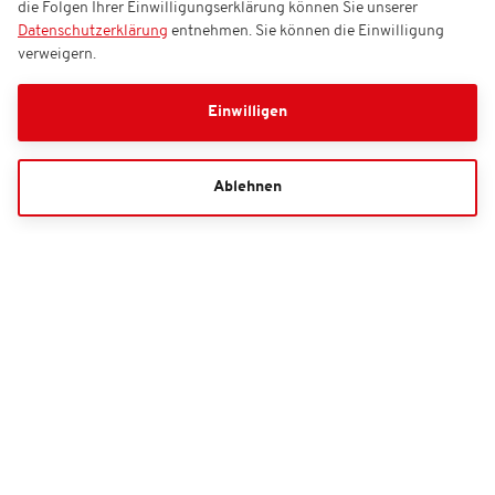
die Folgen Ihrer Einwilligungserklärung können Sie unserer
Datenschutzerklärung
entnehmen. Sie können die Einwilligung
verweigern.
Einwilligen
Ablehnen
Ticket-Gutschein
Bestell-Hotline
01806 996 699**
Kontaktformular
**Mo. - Sa. 08:00 - 20:00 Uhr, So./Feiertag 10:00 - 20:00 Uhr (0,20 Euro/Anruf inkl.
MwSt. aus allen deutschen Netzen)