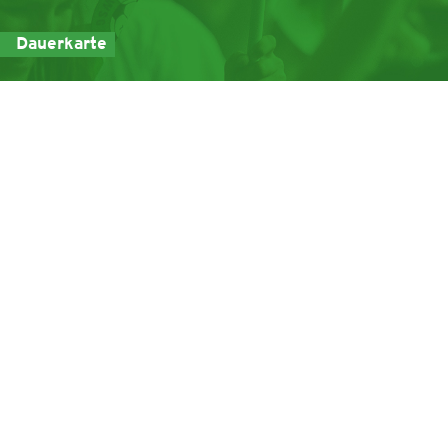
Dauerkarte
Service-Hotline
0043 5224 / 53116 *
Kontaktformular
* öffnungszeiten Mo.-Do.: 08:30-12:30 Uhr und 13:30-17:00 Uhr / Fr.: 08:30-12:00 Uhr