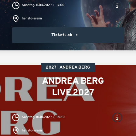
Sonntag, 11.04.2027
17:00
heristo-arena
Tickets ab
2027
ANDREA BERG
ANDREA BERG
LIVE 2027
Sonntag, 10.10.2027
18:30
heristo-arena