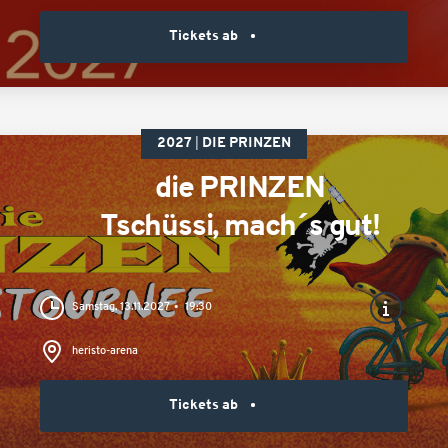
Tickets ab
2027
DIE PRINZEN
die PRINZEN
Tschüssi, mach´s gut!
Samstag, 13.11.2027
19:30
heristo-arena
Tickets ab