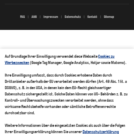
FAQ
AGB
Impressum
Datenschutz
Kontakt
Sitemap
Auf Grundlage Ihrer Einwilligung verwendet diese Webseite
Cookies zu
Werbezwecken
(Google Tag Manager, Google Analytics, Hotjar sowie Matomo).
Ihre Einwilligung umfasst, dass durch Cookies erhobene Daten durch
Drittanbieter außerhalb der EU verarbeitet werden dürfen (Art. 49 Abs. 1 lit. a
DSGVO), z. B. in den USA, in denen kein dem EU-Recht gleichwertiger
Datenschutz sichergestellt ist. Solche Daten können von US- Behörden z. B. zu
Kontroll- und Überwachungszwecken verarbeitet werden, ohne dass
wirksame Rechtsbehelfe vorhanden oder sämtliche Betroffenenrechte
durchsetzbar sind.
Weitere Informationen über die eingesetzten Cookies als auch über die Folgen
Ihrer Einwilligungserklärung können Sie unserer
Datenschutzerklärung