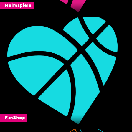
Heimspiele
FanShop