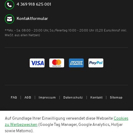
4 369 918 625 001
Kontaktformular
**Mo. - Sa. 08:00 - 20:00 Uhr, So./Feiertag 10:00 - 20:00 Uhr (0,20 Euro/Anruf inkl.
MwSt. aus allen Netzen)
FAQ
AGB
Impressum
Datenschutz
Kontakt
Sitemap
Auf Grundlage Ihrer Einwilligung verwendet diese Webseite
Cookies
zu Werbezwecken
(Google Tag Manager, Google Analytics, Hotjar
sowie Matomo).