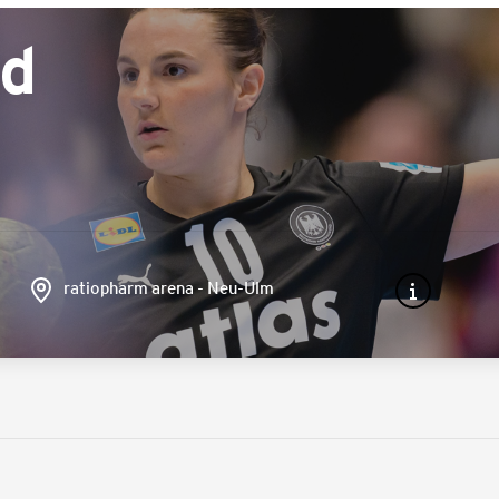
nd
ratiopharm arena - Neu-Ulm