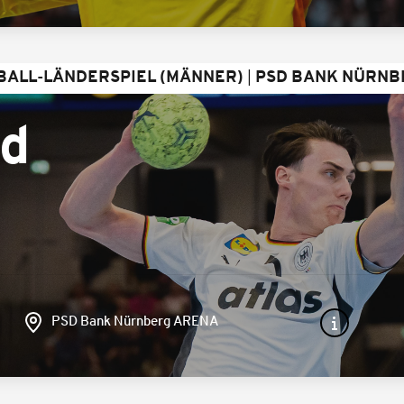
BALL-LÄNDERSPIEL (MÄNNER)
PSD BANK NÜRNB
nd
PSD Bank Nürnberg ARENA