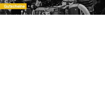
Gutscheine
Bestell-Hotline
01806 57 00 40**
Kontaktformular
**Mo. - Sa. 08:00 - 20:00 Uhr, So./Feiertag 10:00 - 20:00 Uhr (0,20 Euro/Anruf
inkl. MwSt. aus allen deutschen Netzen)