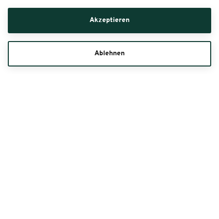
Akzeptieren
Ablehnen
Informationen & Spielplan
Bestell-Hotline
040 55 55 5 88 50
Kontaktformular
Mo. - Sa. 08:00 - 20:00 Uhr, So./Feiertag 10:00 - 20:00 Uhr (0,20 Euro/Anruf inkl.
MwSt. aus allen Netzen)