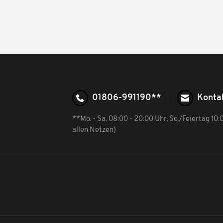
01806-991190**
Konta
**Mo. - Sa. 08:00 - 20:00 Uhr, So./Feiertag 10
allen Netzen)