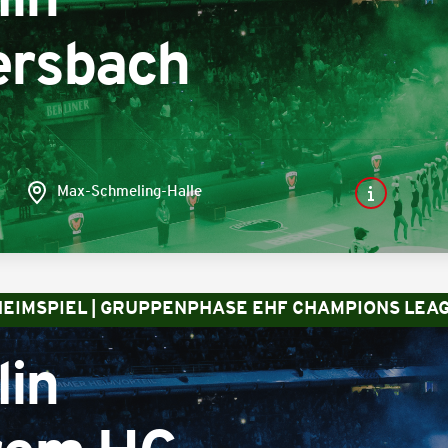
lin
rsbach
Max-Schmeling-Halle
 HEIMSPIEL | GRUPPENPHASE EHF CHAMPIONS LEA
lin