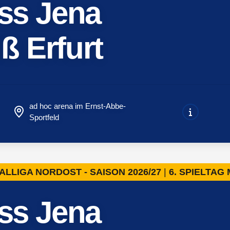
iss Jena
ß Erfurt
ad hoc arena im Ernst-Abbe-
Sportfeld
ALLIGA NORDOST - SAISON 2026/27
6. SPIELTAG
iss Jena