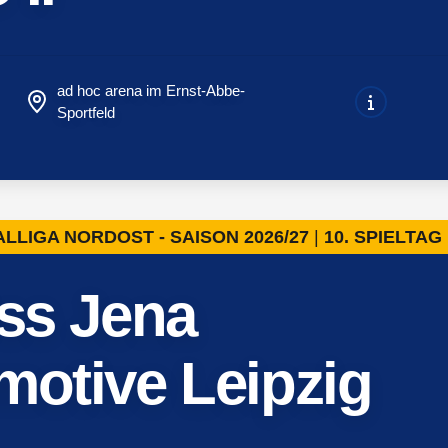
ad hoc arena im Ernst-Abbe-
Sportfeld
LLIGA NORDOST - SAISON 2026/27
10. SPIELTA
iss Jena
motive Leipzig