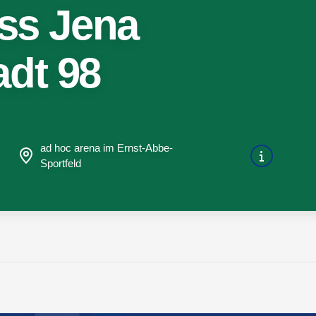
iss Jena
dt 98
ad hoc arena im Ernst-Abbe-
Sportfeld