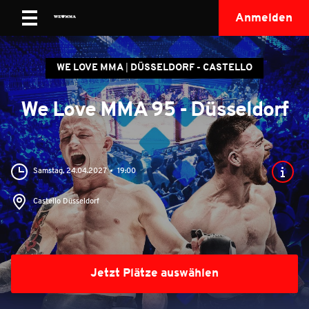
Anmelden
WE LOVE MMA
DÜSSELDORF - CASTELLO
We Love MMA 95 - Düsseldorf
Samstag, 24.04.2027
19:00
Castello Düsseldorf
Jetzt Plätze auswählen