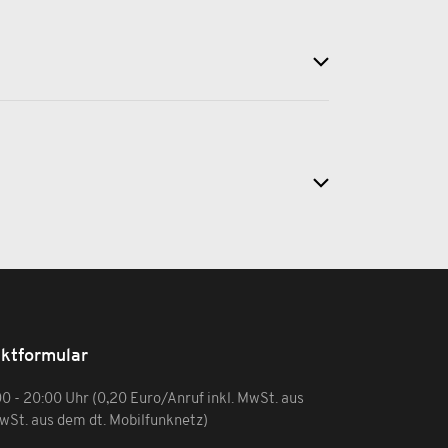
ktformular
:00 - 20:00 Uhr (0,20 Euro/Anruf inkl. MwSt. aus
MwSt. aus dem dt. Mobilfunknetz)