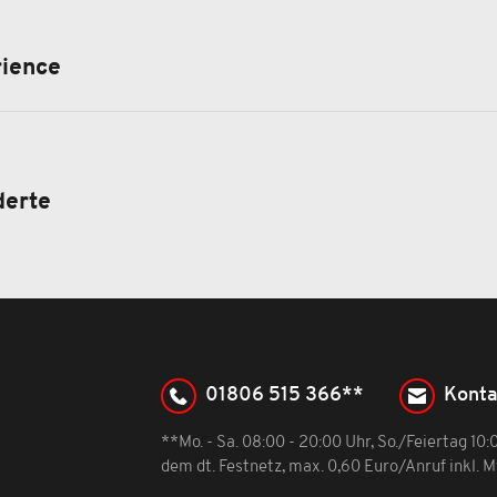
rience
derte
01806 515 366**
Konta
**Mo. - Sa. 08:00 - 20:00 Uhr, So./Feiertag 10
dem dt. Festnetz, max. 0,60 Euro/Anruf inkl. 