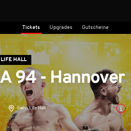
Tickets
Upgrades
Gutscheine
LIFE HALL
A 94 - Hannover
Swiss Life Hall