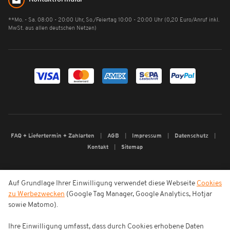
**Mo. - Sa. 08:00 - 20:00 Uhr, So./Feiertag 10:00 - 20:00 Uhr (0,20 Euro/Anruf inkl.
MwSt. aus allen deutschen Netzen)
FAQ + Liefertermin + Zahlarten
AGB
Impressum
Datenschutz
Kontakt
Sitemap
Auf Grundlage Ihrer Einwilligung verwendet diese Webseite
Cookies
zu Werbezwecken
(Google Tag Manager, Google Analytics, Hotjar
sowie Matomo).
Ihre Einwilligung umfasst, dass durch Cookies erhobene Daten