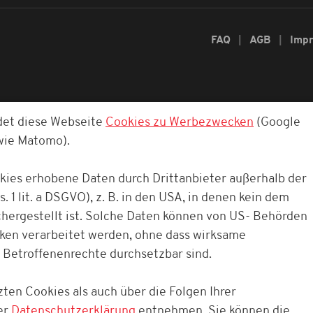
FAQ
AGB
Imp
det diese Webseite
Cookies zu Werbezwecken
(Google
owie Matomo).
okies erhobene Daten durch Drittanbieter außerhalb der
. 1 lit. a DSGVO), z. B. in den USA, in denen kein dem
ergestellt ist. Solche Daten können von US- Behörden
cken verarbeitet werden, ohne dass wirksame
 Betroffenenrechte durchsetzbar sind.
ten Cookies als auch über die Folgen Ihrer
er
Datenschutzerklärung
entnehmen. Sie können die