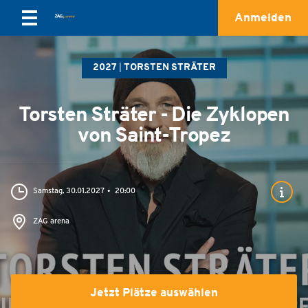
Anmelden
2027
TORSTEN STRÄTER
Torsten Sträter - Die Zyklopen
von Saint-Tropez
Samstag, 30.01.2027
20:00
ZAG arena
Jetzt Plätze auswählen