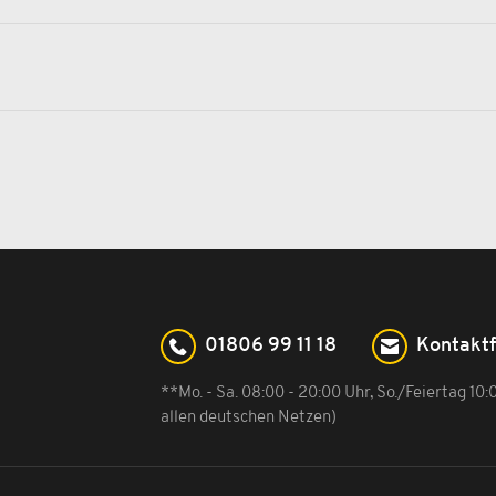
01806 99 11 18
Kontakt
**Mo. - Sa. 08:00 - 20:00 Uhr, So./Feiertag 10
allen deutschen Netzen)