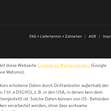
FAQ + Liefertermin + Zahlarten
AGB
Imp
det diese Webseite
Cookies zu Werbezwecken
(Google
owie Matomo).
okies erhobene Daten durch Drittanbieter außerhalb der
. 1 lit. a DSGVO), z. B. in den USA, in denen kein dem
ergestellt ist. Solche Daten können von US- Behörden
cken verarbeitet werden, ohne dass wirksame