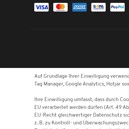
Auf Grundlage Ihrer Einwilligung verwen
Tag Manager, Google Analytics, Hotjar s
Ihre Einwilligung umfasst, dass durch Co
EU verarbeitet werden dürfen (Art. 49 Abs
EU-Recht gleichwertiger Datenschutz sich
z. B. zu Kontroll- und Überwachungszwe