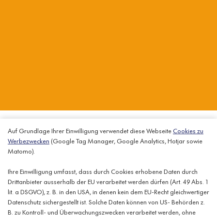
Gerne stehen wir Ihnen bei Fragen & Unklarheiten zur Verfügung unter:
Auf Grundlage Ihrer Einwilligung verwendet diese Webseite
Cookies zu
Werbezwecken
(Google Tag Manager, Google Analytics, Hotjar sowie
migrosclassics@seetickets.ch
Matomo).
Ihre Einwilligung umfasst, dass durch Cookies erhobene Daten durch
Drittanbieter ausserhalb der EU verarbeitet werden dürfen (Art. 49 Abs. 1
lit. a DSGVO), z. B. in den USA, in denen kein dem EU-Recht gleichwertiger
Datenschutz sichergestellt ist. Solche Daten können von US- Behörden z.
B. zu Kontroll- und Überwachungszwecken verarbeitet werden, ohne