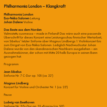
Philharmonia London – Klangkraft
Philharmonia London
Esa-Pekka Salonen
Leitung
Johan Dalene
Violine
Das Beste aus dem Norden
Valmistettu suomessa – made in Finland! Das wäre auch eine passende
Überschrift für dieses Konzert: eine Leistungsschau finnischer Wertarbeit,
von Sibelius‘ letzter Sinfonie über Magnus Lindbergs 1. Violinkonzert bis
zum Dirigat von Esa-Pekka Salonen. Lediglich Nachwuchsstar Johan
Dalene wurde von den skandinavischen Nachbarn ausgeliehen – ein
Ausnahmekönner, der schon mit Mitte 20 halb Europa in seinen Bann
gezogen hat.
Programm
Jean Sibelius
Sinfonie Nr. 7 C-Dur op. 105 (ca. 22’)
Magnus Lindberg
Konzert für Violine und Orchester Nr. 1 (ca. 23’)
Pause
Ludwig van Beethoven
Sinfonie Nr. 3 Es-Dur op. 55 «Eroica» (ca. 50’)