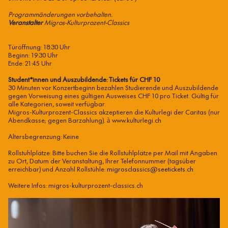
Programmänderungen vorbehalten.
Veranstalter
Migros-Kulturprozent-Classics
Türöffnung: 18:30 Uhr
Beginn: 19:30 Uhr
Ende: 21:45 Uhr
Student*innen und Auszubildende: Tickets für CHF 10
30 Minuten vor Konzertbeginn bezahlen Studierende und Auszubildende
gegen Vorweisung eines gültigen Ausweises CHF 10 pro Ticket. Gültig für
alle Kategorien, soweit verfügbar.
Migros-Kulturprozent-Classics akzeptieren die Kulturlegi der Caritas (nur
Abendkasse; gegen Barzahlung).
à
www.kulturlegi.ch
Altersbegrenzung: Keine
Rollstuhlplätze: Bitte buchen Sie die Rollstuhlplätze per Mail mit Angaben
zu Ort, Datum der Veranstaltung, Ihrer Telefonnummer (tagsüber
erreichbar) und Anzahl Rollstühle:
migrosclassics@seetickets.ch
Weitere Infos: migros-kulturprozent-classics.ch