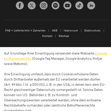
FAQ + Liefertermin + Zahlarten
AGB
Impressum
Datenschutz
Kontakt
Sitemap
Auf Grundlage Ihrer Einwilligung verwendet diese Webseite
Cookies
zu Werbezwecken
(Google Tag Manager, Google Analytics, Hotjar
sowie Matomo).
Ihre Einwilligung umfasst, dass durch Cookies erhobene Daten
durch Drittanbieter außerhalb der EU verarbeitet werden dürfen
(Art. 49 Abs. 1 lit. a DSGVO), z. B. in den USA, in denen kein dem EU-
Recht gleichwertiger Datenschutz sichergestellt ist. Solche Daten
können von US- Behörden z. B. zu Kontroll- und
Überwachungszwecken verarbeitet werden, ohne dass wirksame
Rechtsbehelfe vorhanden oder sämtliche Betroffenenrechte
durchsetzbar sind.