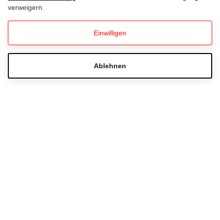
verweigern.
Einwilligen
LaVita IBU Biathlon Weltcup
Hochfilzen 2026
Ablehnen
Hast du Fragen zur Ticketbestellung?
Häufig gestellte Fragen
+43 51233 501780
Schreib uns