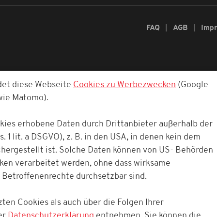
FAQ
AGB
Imp
det diese Webseite
Cookies zu Werbezwecken
(Google
owie Matomo).
okies erhobene Daten durch Drittanbieter außerhalb der
. 1 lit. a DSGVO), z. B. in den USA, in denen kein dem
ergestellt ist. Solche Daten können von US- Behörden
cken verarbeitet werden, ohne dass wirksame
 Betroffenenrechte durchsetzbar sind.
ten Cookies als auch über die Folgen Ihrer
er
Datenschutzerklärung
entnehmen. Sie können die