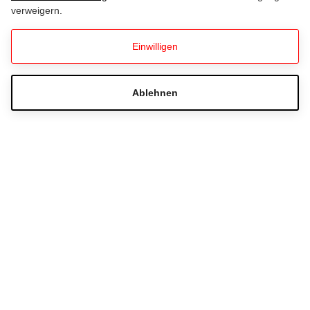
verweigern.
Einwilligen
LaVita IBU Biathlon Weltcup
Hochfilzen 2026
Ablehnen
Hast du Fragen zur Ticketbestellung?
Häufig gestellte Fragen
+43 51233 501780
Schreib uns