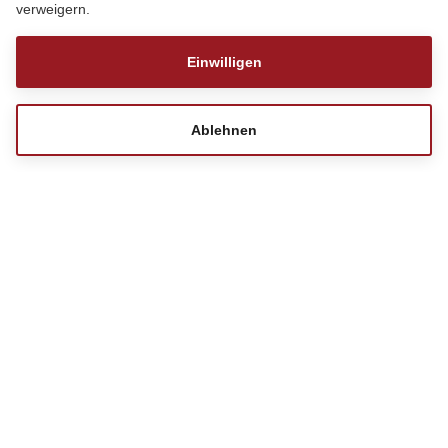
verweigern.
Einwilligen
Ablehnen
MT Melsungen 2
Bestell-Hotline
01806 - 51 53 37*
Kontaktformular
**Mo. - Sa. 08:00 - 20:00 Uhr, So./Feiertag 10:00 - 20:00 Uhr (0,20 Euro/Anruf inkl.
MwSt. aus allen deutschen Netzen)