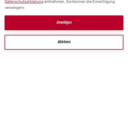
Datenschutzerklärung
entnehmen. Sie können die Einwilligung
verweigern.
Einwilligen
Ablehnen
WIRTSCHAFTSCLUB
Bestell-Hotline
0049 1806 99 77 12**
Kontaktformular
**Mo. - Sa. 08:00 - 20:00 Uhr, So./Feiertag 10:00 - 20:00 Uhr (0,20 Euro/Anruf inkl.
MwSt. aus allen deutschen Netzen)