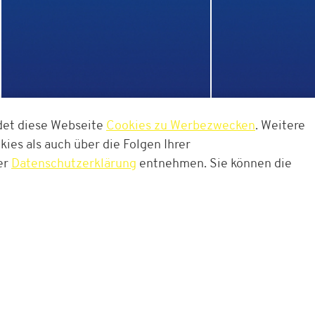
det diese Webseite
Cookies zu Werbezwecken
. Weitere
ISTAF Berlin
ISTAF INDO
ies als auch über die Folgen Ihrer
er
Datenschutzerklärung
entnehmen. Sie können die
030-301 118 630*
Kont
**Mo. - Sa. 08:00 - 20:00 Uhr, So./Feiertag 10