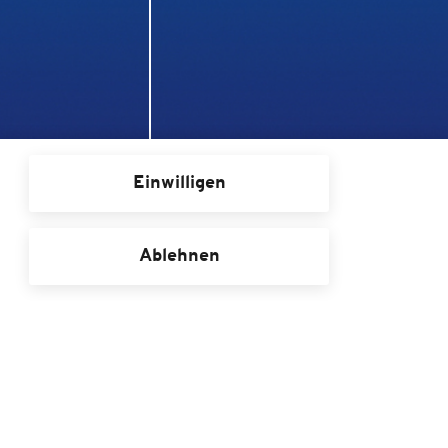
ISTAF INDOOR
Einwilligen
OR Berlin
Düsseldorf
Ablehnen
aktformular
:00 - 20:00 Uhr (0,20 Euro/Anruf inkl. MwSt. aus