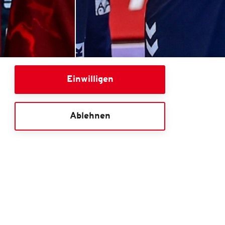
DBALL-
Einwilligen
GA
GRUPPENTICKETS
Ablehnen