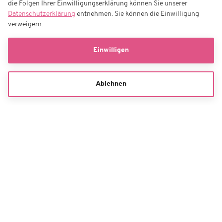
die Folgen Ihrer Einwilligungserklärung können Sie unserer
Datenschutzerklärung
entnehmen. Sie können die Einwilligung
verweigern.
Einwilligen
Ablehnen
Geschenkgutschein
Bestell-Hotline
Tickethotline: +43 900 94 96 096 | Fragen zur Bestellung:
kundenservice-ladies-linz@eventim.at**
Kontaktformular
**Mo. - Sa. 08:00 - 20:00 Uhr, So. 10:00 - 20:00 Uhr (0,20 Euro/Anruf inkl. MwSt.
aus dem dt. Festnetz, max. 0,60 Euro/Anruf inkl. MwSt.