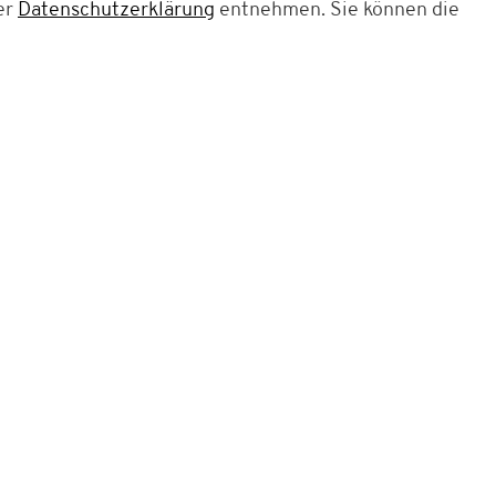
er
Datenschutzerklärung
entnehmen. Sie können die
01806 - 99 22 01**
Kon
**Mo. - Sa. 08:00 - 20:00 Uhr, So./Feiertag 10
allen deutschen Netzen)
FAQ + Liefertermin + Zahlarten
AGB
Imp