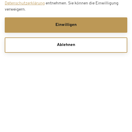
Datenschutzerklärung
entnehmen. Sie können die Einwilligung
verweigern.
Einwilligen
Ablehnen
Gutscheine
Sie haben Fragen zu Ihrer Buchung?
Unser Kundenservice hilft Ihnen gern
040 319 747 69 52**
Kontaktformular
**Mo. - Sa. 08:00 - 20:00 Uhr, So./Feiertag 10:00 - 20:00 Uhr