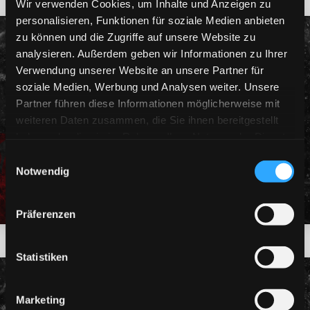
Wir verwenden Cookies, um Inhalte und Anzeigen zu
personalisieren, Funktionen für soziale Medien anbieten
DEG SAISON 2026/27
DAUERKARTE 2026/27
NORMAL
zu können und die Zugriffe auf unsere Website zu
analysieren. Außerdem geben wir Informationen zu Ihrer
Dauerkarte 2026/27
Verwendung unserer Website an unsere Partner für
soziale Medien, Werbung und Analysen weiter. Unsere
Normal
Partner führen diese Informationen möglicherweise mit
weiteren Daten zusammen, die Sie ihnen bereitgestellt
haben oder die sie im Rahmen Ihrer Nutzung der Dienste
PSD BANK DOME
gesammelt haben.
Einwilligungsauswahl
Notwendig
Tickets
Präferenzen
Statistiken
DEG SAISON 2026/27
SONNTAGSDAUERKARTE
26/27
Marketing